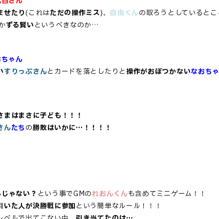
代目さん
ませたり
(これは
ただの操作ミス
)
、
自由くん
の取ろうとしているとこ
か
ずる賢い
というべきなのか…
おちゃん
い
すりっぷさん
とカードを落としたりと
操作がおぼつかない
なおち
さまはまさに子ども！！！
さん
たち
の
勝敗はいかに…！！！！
んじゃない？
という事でGMの
れおんくん
も含めてミニゲーム！！
引いた人が決勝戦に参加
という簡単なルール！！！
レベルで出てこない中、
引き当てたのは…