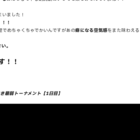
まいました！
！！！
提でめちゃくちゃでかいんですがあの
癖になる空気感
をまた味わえる
さい。
す！！
き最弱トーナメント【1日目】