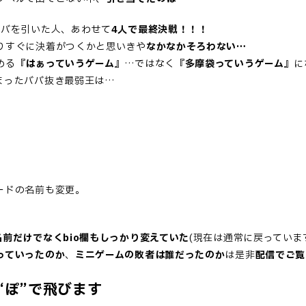
ババを引いた人、あわせて
4人で最終決戦！！！
りすぐに決着がつくかと思いきや
なかなかそろわない…
める
『はぁっていうゲーム』
…ではなく
『多摩袋っていうゲーム』
に
まったババ抜き最弱王は…
ードの名前も変更。
名前だけでなくbio欄もしっかり変えていた
(現在は通常に戻っていま
っていったのか
、
ミニゲームの敗者は誰だったのか
は是非
配信でご覧
“ぽ”で飛びます