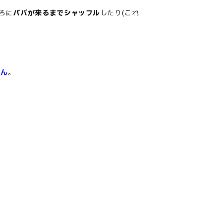
ろに
ババが来るまでシャッフル
したり
(これ
ゃん
。