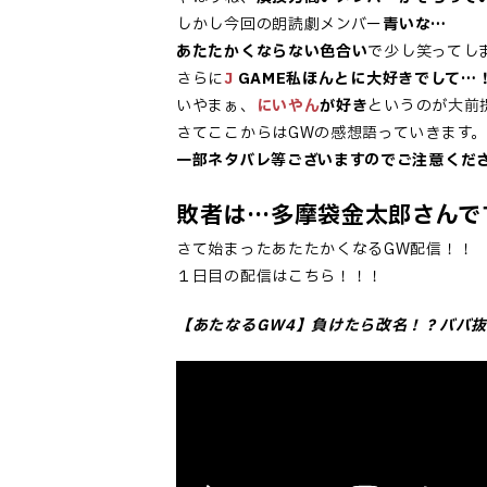
しかし今回の朗読劇メンバー
青いな…
あたたかくならない色合い
で少し笑ってし
さらに
J
GAME私ほんとに大好きでして…
いやまぁ、
にいやん
が好き
というのが大前
さてここからはGWの感想語っていきます。
一部ネタバレ等ございますのでご注意くだ
敗者は…多摩袋金太郎さんで
さて始まったあたたかくなるGW配信！！
１日目の配信はこちら！！！
【あたなるGW4】負けたら改名！？ババ抜