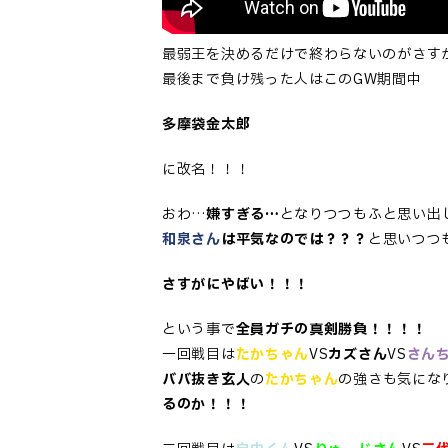
最弱王を決めるだけで終わらないのがさす
最後まで負け残った人はこのGW期間中
多摩袋金太郎
に改名！！！
おわ…
嫌すぎる…
となりつつもふと思い出
和泉さん
は平気なのでは？？？
と思いつつ
さすがにやばい！！！
という事で
全員ガチの真剣勝負！！！！
一回戦目は
たかちゃん
VS
カズさん
VS
さん
ババ抜き玄人
の
たかちゃん
の強さも気にな
るのか！！！