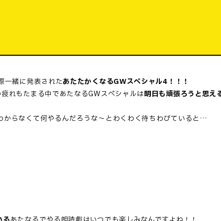
際一緒に発表された
あたたかくなるGWスペシャル4！！！
の疲れもたまる中であたなるGWスペシャルは
明日も頑張ろうと思え
わからなくて何やるんだろうな～とわくわく待ちわびていると…
いる
あたなるでやる朗読劇はいつでも楽しみなんですよね！！