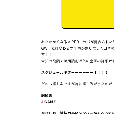
あたたかくなる×REDコラボが発表された
GW、私は変わらず仕事があり忙しく日々
す！！！
告知の段階では朗読劇以外の企画の詳細が
スケジュールキターーーーーー！！！！
どれも楽しみですが特に楽しみだったのが
朗読劇
J
GAME
やはりね、
演技力高いメンバーがそろって