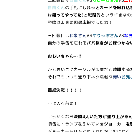
二回戦目は
自由くん
VS
りゅーじさん
VS
二
自由くん
の手札に
しれっとカードを紛れ込
は
狙ってやってた
)
と
戦略的
というべきなの
勝敗はまさに
因果応報
でしたね！
三回戦目は
和泉さん
VS
すりっぷさん
VS
な
自分の手番を忘れる
ババ抜きがおぼつかな
おじいちゃん…？
かと思いきやカーソルが邪魔だと
喧嘩する
それでもいつも通り下ネタ満載な
青い
お兄
最終決戦！！！！
…に入る前に！
せっかくなら
決勝4人いた方が盛り上がる
順番にトランプを引いていき
ジョーカーを
ジョーカーをほんとに入れたか心配になる