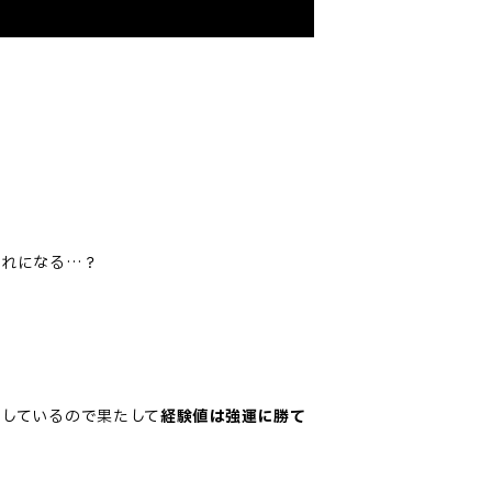
これになる…？
加しているので果たして
経験値は強運に勝て