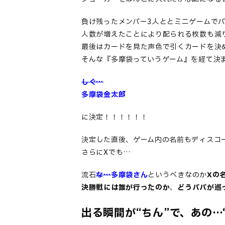
負け残ったメンバー3人ととミニゲームで
人数が増えたことにより配られる枚数も減
最後はカードを見た声色で引くカードを決
そんな『多摩袋っていうゲーム』を経て決
しぐ…
多摩袋金太郎
に決定！！！！！！
決定した直後、ゲーム内の名前もディスコ
さらにXでも…
流石
な…
多摩袋さん
というべきなのか
Xの
決勝戦には誰が行ったのか
、
どうババが巡
出る瞬間が“ちん”で、あの…