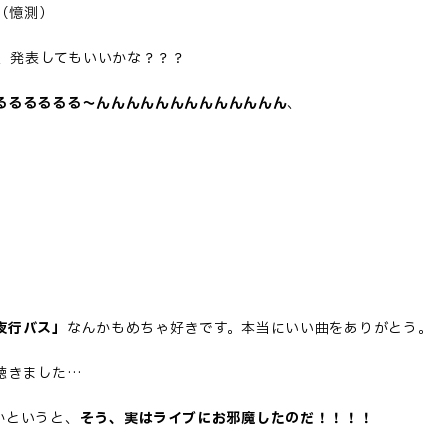
（憶測）
、発表してもいいかな？？？
るるるるるる～んんんんんんんんんんんんん
、
夜行バス」
なんかもめちゃ好きです。本当にいい曲をありがとう。
聴きました…
かというと、
そう、実はライブにお邪魔したのだ！！！！