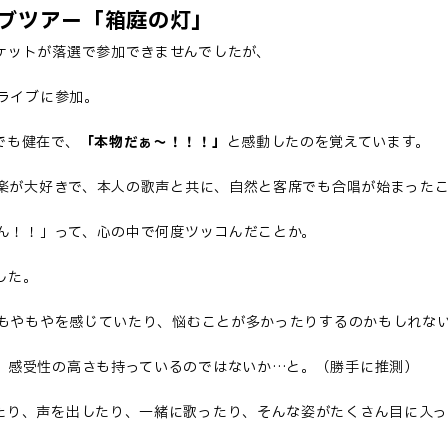
ブツアー「箱庭の灯」
ケットが落選で参加できませんでしたが、
のライブに参加。
でも健在で、
「本物だぁ～！！！」
と感動したのを覚えています。
音楽が大好きで、本人の歌声と共に、自然と客席でも合唱が始まった
ゃん！！」って、心の中で何度ツッコんだことか。
した。
にもやもやを感じていたり、悩むことが多かったりするのかもしれな
、感受性の高さも持っているのではないか…と。（勝手に推測）
たり、声を出したり、一緒に歌ったり、そんな姿がたくさん目に入っ