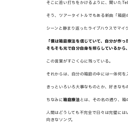
そこに追い打ちをかけるように、聞いたTe
そう、ツアータイトルでもある新曲「箱庭
シーンと静まり返ったライブハウスでマイ
「僕は箱庭療法を信じていて、自分が作っ
そもそも光で自分自身を照らしているから
この言葉がすごく心に残っている。
それからは、自分の箱庭の中には一体何を
きっといろいろ大事なものとか、好きなも
ちなみに
箱庭療法
とは、その名の通り、箱
人間はどうしても不完全で日々は完璧には
向きなソング。