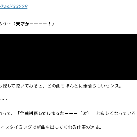
/kasi/33729
ろう…（
天才かーーーー！
）
も探して聴いてみると、どの曲もほんとに素晴らしいセンス。
……
わって、
「全曲制覇してしまったーーー
（泣）」と寂しくなっている
ナイスタイミングで新曲を出してくれる仕事の速さ。