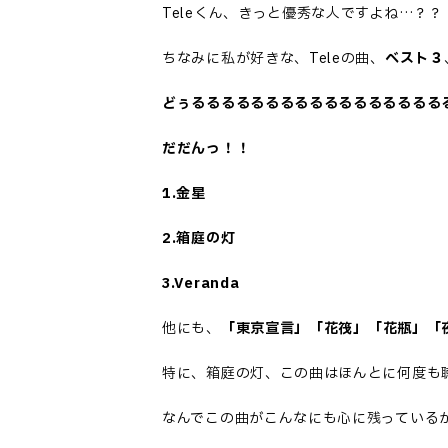
Teleくん、きっと優秀な人ですよね…？？
ちなみに私が好きな、Teleの曲、
ベスト３
どぅるるるるるるるるるるるるるるるるる
だだんっ！！
1.金星
2.箱庭の灯
3.Veranda
他にも、
「東京宣言」「花筏」「花瓶」「
特に、箱庭の灯、この曲はほんとに何度も
なんでこの曲がこんなにも心に残っている