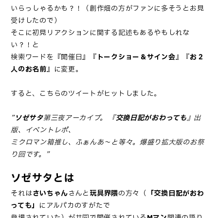
いらっしゃるかも？！（創作畑の方がファンに多そうとお見
受けしたので）
そこに初見リアクションに関する記述もあるやもしれな
い？！と
検索ワードを『開催日』『
トークショー＆サイン会
』『
お２
人のお名前
』に変更。
すると、こちらのツイートがヒットしました。
”
ソゼサタ
第三夜アーカイブ。 『
交換日記がおわっても
』出
版、イベントレポ、
ミクロマン箱推し、ふぁんあ〜と等々。爆盛り拡大版のお祭
り回です。”
ソゼサタとは
それは
さいちゃん
さんと
玩具界隈
の方々（
「交換日記がおわ
っても」
にアルパカのすがたで
登場されていた）が共同で開催されている
Mマン
関連の語り