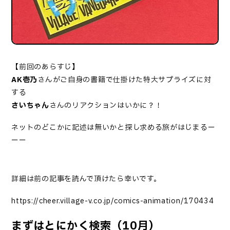
【前回のあらすじ】
AK壱乃
さんがご自身の書籍で仕掛けた特大サプライズに対
する
さいちゃん
さんのリアクションはいかに？！
ネットのどこかに記述は無いかと探し求める旅がはじまるー
ーー
詳細は前の記事を読んで頂けたら幸いです。
https://cheer.village-v.co.jp/comics-animation/170434
まずはとにかく検索（10月）