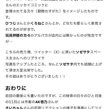
さんのエッセイコミックに
登場されてる方々（動物のすがた）をイメージしたもので
す。
ひつじ
さんとか
くろねこ
さんとか、どなたも愛らしく表現さ
れてるのが好きで。
玩具界隈の方々
のアルパカが店内には無かったのが残念です
が…
こちらの売り場、ツイッター（X）に頂いた
ソゼサタ
スペー
ス主さんへのリプライで
写真をアップしたところ、なんと
ソゼサタ
内でも話題に上げ
て頂き大変光栄でした。
その説はありがとうございました！！
おわりに
前回の最後にも書いたのですが、この検索の日々のひと月後
の11月には作者の
AK壱乃
さんが
さいちゃん
さんの初見リアクションの様子を漫画にしてツイ