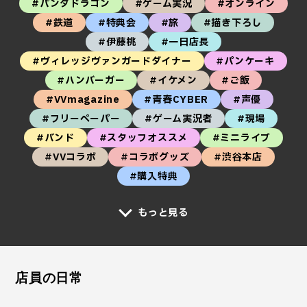
#パンダドラゴン
#ゲーム実況
#オンライン
#鉄道
#特典会
#旅
#描き下ろし
#伊藤桃
#一日店長
#ヴィレッジヴァンガードダイナー
#パンケーキ
#ハンバーガー
#イケメン
#ご飯
#VVmagazine
#青春CYBER
#声優
#フリーペーパー
#ゲーム実況者
#現場
#バンド
#スタッフオススメ
#ミニライブ
#VVコラボ
#コラボグッズ
#渋谷本店
#購入特典
もっと見る
店員の日常