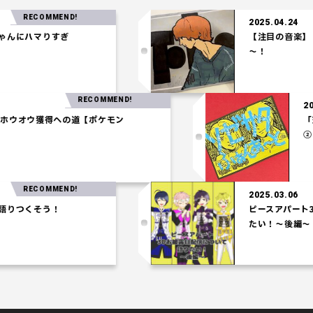
RECOMMEND!
2025.04.24
ハマりすぎ
【注目の音楽】「Tel
～！
RECOMMEND!
03.27
統一パ】ホウオウ獲得への道【ポケモン
シアム】
RECOMMEND!
2025.03.06
くそう！
ピースアパート3Dお
たい！～後編～