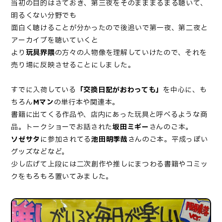
当初の目的はさておき、第三夜をそのまままるまる聴いて、
明るくない分野でも
面白く聴けることが分かったので後追いで第一夜、第二夜と
アーカイブを聴いていくと
より
玩具界隈
の方々の人物像を理解していけたので、それを
売り場に反映させることにしました。
すでに入荷している
「交換日記がおわっても」
を中心に、も
ちろん
Mマン
の単行本や関連本。
書籍に出てくる作品や、店内にあった玩具と呼べるような商
品。トークショーでお話された
坂田ミギー
さんのご本。
ソゼサタ
に参加されてる
池田明季哉
さんのご本。平成っぽい
グッズなどなど。
少し広げて上段には二次創作や推しにまつわる書籍やコミッ
クをもろもろ置いてみました。