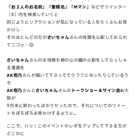
『
お２人のお名前
』『
書籍名
』『
Mマン
』などでツイッター
（X）内を検索していくと
同じようにリアクションが気になっている人をたくさんお見
かけし
そのほとんどの方が
さいちゃん
さんの体調を心配しておられ
てニコッ…😊
さいちゃん
さんのお母様も娘の心の臓の心配をしてらっしゃ
る漫画を
AK壱乃
さんが描いて下さっててウフフとなったりしているう
ち
AK壱乃
さんと
さいちゃん
さんの
トークショー＆サイン会i
n大
阪が
9月末に終わったばかりだったので、それについてのツイー
トもぽろぽろお見かけするように。
ここで、ハッ！このイベントのレポをアップして下さる方が
どこかに