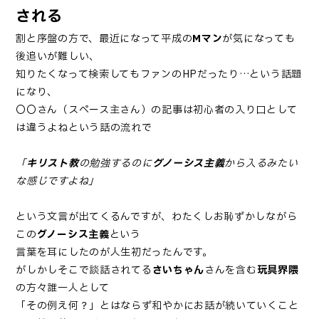
される
割と序盤の方で、最近になって平成の
Mマン
が気になっても
後追いが難しい、
知りたくなって検索してもファンのHPだったり…という話題
になり、
〇〇さん（スペース主さん）の記事は初心者の入り口として
は違うよねという話の流れで
「
キリスト教
の勉強するのに
グノーシス主義
から入るみたい
な感じですよね」
という文言が出てくるんですが、わたくしお恥ずかしながら
この
グノーシス主義
という
言葉を耳にしたのが人生初だったんです。
がしかしそこで談話されてる
さいちゃん
さんを含む
玩具界隈
の方々誰一人として
「その例え何？」とはならず和やかにお話が続いていくこと