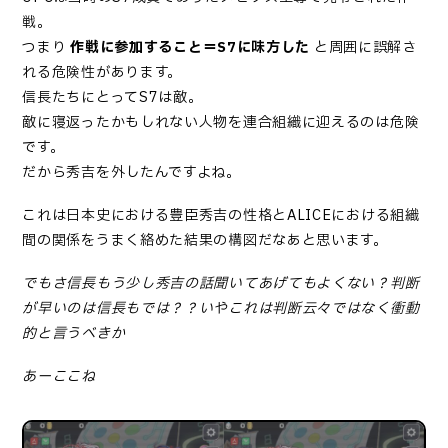
戦。
つまり
作戦に参加すること＝S7に味方した
と周囲に誤解さ
れる危険性があります。
信長たちにとってS7は敵。
敵に寝返ったかもしれない人物を連合組織に迎えるのは危険
です。
だから秀吉を外したんですよね。
これは日本史における豊臣秀吉の性格とALICEにおける組織
間の関係をうまく絡めた結果の構図だなあと思います。
でもさ信長もう少し秀吉の話聞いてあげてもよくない？判断
が早いのは信長もでは？？いやこれは判断云々ではなく衝動
的と言うべきか
あーここね