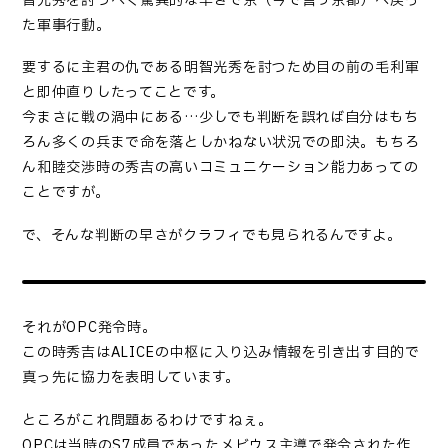
智光秀を討つべく驚異的な早さで京（今で言う京都）へ戻っ
た軍事行動。
要するに主君の仇である明智光秀を討つため目の前の毛利軍
と即仲直りしたってことです。
今まさに戦の渦中にある…少しでも判断を誤れば自分はもち
ろん多くの兵まで命を落としかねない状況での即決。もちろ
ん和睦交渉時の秀吉の高いコミュニケーション能力あっての
ことですが。
で、そんな判断の早さがクラフィでも見られるんですよ。
それがOPC発令時。
この時秀吉はALICEの中枢に入り込み情報を引き出す目的で
真っ先に協力を表明しています。
ところがこれ問題あるわけですねぇ。
OPCは当時のS7成員であったメビウス主導で発令された作