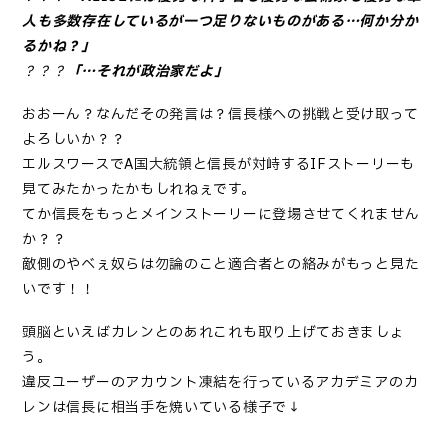
人も多数存在しているが一つ足りないものがある…何か分か
るかね？」
？？？
「…それが
政治家
だよ」
おおーん？なんだその発言は？信長様への挑戦と受け取って
よろしいか？？
エルスワースでA国大統領と信長が対峙するIFストーリーも
見てみたかったかもしれねぇです。
てか信長をもっとメインストーリーに登場させてくれません
か？？
敵側のやべぇ奴らは勿論のこと適合者との絡みがもっと見た
いです！！
頭脳といえばカレンとのあれこれも取り上げておきましょ
う。
違反ユーザーのアカウント凍結を行っているアカデミアのカ
レンは信長に相当手を焼いている様子で↓