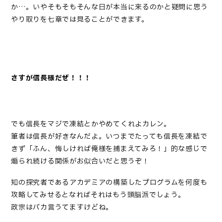
か…。いやそもそもそんな日が本当に来るのかと疑問に思う
やり取りを七章では見ることができます。
さすが信長様だぜ！！！
でも信長をマジで凍結とかやめてくれよカレン。
筆者は信長が好きなんだよ。いつまでたっても信長を凍結で
きず「ふん、悔しければ俺様を捕まえてみろ！」的な感じで
煽られ続ける関係がお似合いだと思うぞ！
知の探究者であるアカデミアの構築したプログラムを何度も
攻略してみせるとなればそれはもう頭脳派でしょう。
政宗はバカ言うてますけどね。