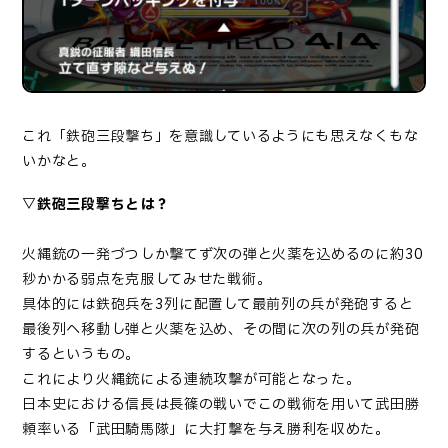
これ「鉄砲三段撃ち」を意識しているようにも思えなくもな
いかなと。
▽鉄砲三段撃ちとは？
火縄銃の一発づつしか撃てず次の弾と火薬を込めるのに約30
秒かかる弱点を克服してみせた戦術。
具体的には鉄砲兵を3列に配置して最前列の兵が発砲すると
最後列へ移動し弾と火薬を込め、その間に次の列の兵が発砲
するというもの。
これにより火縄銃による連続攻撃が可能となった。
日本史における信長は長篠の戦いでこの戦術を用いて武田勝
頼率いる「武田騎馬隊」に大打撃を与え勝利を収めた。