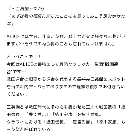
「…全員揃ったか」
「まずは我の招集に応じたこと礼を言っておこう足労かけた
な」
ALICEには学者、作家、英雄、騎士など実に様々な人物がい
ますが…そうですね武将のことも忘れてはいけません。
ということで！！
今回はALICEの最強にして最恐なクラッカー集団"
戦国連
合
"です…！
戦国連合の概要から連合を代表する
三バカ
三英傑
にスポット
を当てた内容となっておりますので是非最後までお付き合い
ください！
三英傑とは戦国時代にその名を轟かせた三人の戦国武将「織
田信長」「豊臣秀吉」「徳川家康」を指す言葉。
クラフィにおける「織田信長」「豊臣秀吉」「徳川家康」も
三英傑と呼ばれている。