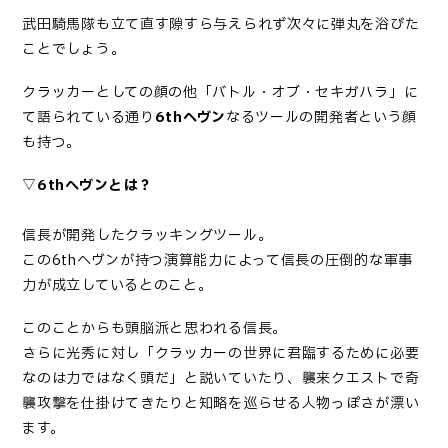
武田騎馬隊も立て直す隙すら与えられず次々に弾丸を浴びた
ことでしょう。
クラッカーとしての顔の他「バトル・オブ・セキガハラ」に
て語られている通り
6thヘヴン
なるツールの開発者という顔
も持つ。
▽
6thヘヴンとは？
信長が開発したクラッキングツール。
この6thヘヴンが持つ演算能力によって信長の圧倒的な軍事
力が成立しているとのこと。
このことからも頭脳派と思われる信長。
さらに光秀に対し「クラッカーの世界に君臨するために必要
なのは力ではなく頭だ」と説いていたり、襲来クエストで奇
襲攻撃を仕掛けてきたりと知略を巡らせる人物っぽさが漂い
ます。