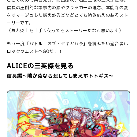
ここで初めて明智光秀、前田慶次、石田三成の三人が登場。
信長の圧倒的な軍事力の源やクラッカーの理念、本能寺の変
をオマージュした燃え盛る炎などとても読み応えのあるスト
ーリーです。
（あと炎上を上手く使ってるストーリーだなと思います）
もう一度「バトル・オブ・セキガハラ」を読みたい適合者は
ロッククエストへGOだ！！
ALICEの三英傑を見る
信長編～鳴かぬなら殺してしまえホトトギス～