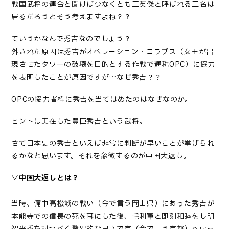
戦国武将の連合と聞けば少なくとも三英傑と呼ばれる三名は
居るだろうとそう考えますよね？？
ていうかなんで秀吉なのでしょう？
外された原因は秀吉がオペレーション・コラプス（女王が出
現させたタワーの破壊を目的とする作戦で通称OPC）に協力
を表明したことが原因ですが…なぜ秀吉？？
OPCの協力者枠に秀吉を当てはめたのはなぜなのか。
ヒントは実在した豊臣秀吉という武将。
さて日本史の秀吉といえば非常に判断が早いことが挙げられ
るかなと思います。それを象徴するのが中国大返し。
▽中国大返しとは？
当時、備中高松城の戦い（今で言う岡山県）にあった秀吉が
本能寺での信長の死を耳にした後、毛利軍と即刻和睦をし明