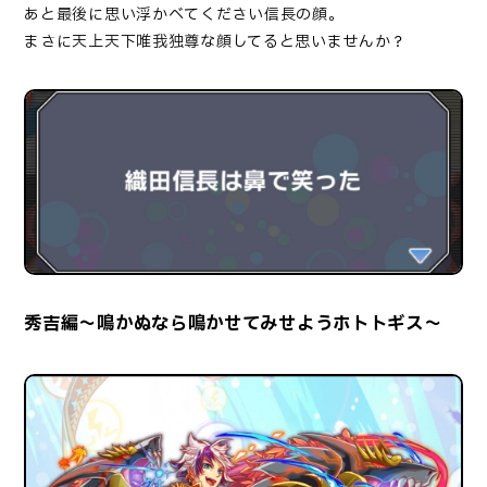
あと最後に思い浮かべてください信長の顔。
まさに天上天下唯我独尊な顔してると思いませんか？
秀吉編～鳴かぬなら鳴かせてみせようホトトギス～