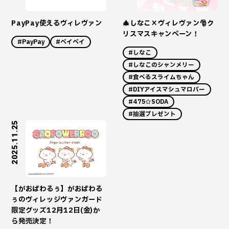
PayPay使えるヴィレヴァン
🎄しなこ×ヴィレヴァン🎅ク
リスマスキャンペーン！
#PayPay
#ペイペイ
#しなこ
#しなこのシャンメリー
#食べるスライムちゃん
#DIYアイスマシュマロバー
#475☆SODA
#抽選プレゼント
2025.11.25
【がおぱわるぅ】がおぱわる
ぅのヴィレッジヴァンガード
限定グッズ12月12日(金)か
ら発売決定！