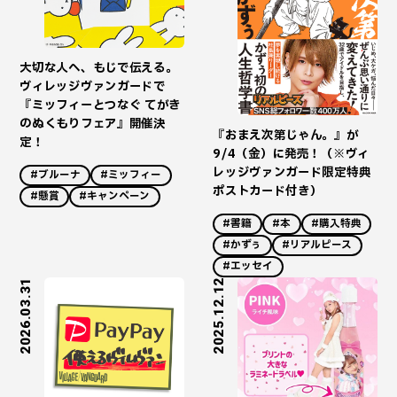
大切な人へ、もじで伝える。
ヴィレッジヴァンガードで
『ミッフィーとつなぐ てがき
のぬくもりフェア』開催決
『おまえ次第じゃん。』が
定！
9/4（金）に発売！（※ヴィ
レッジヴァンガード限定特典
#ブルーナ
#ミッフィー
ポストカード付き）
#懸賞
#キャンペーン
#書籍
#本
#購入特典
#かずぅ
#リアルピース
#エッセイ
2026.03.31
2025.12.12