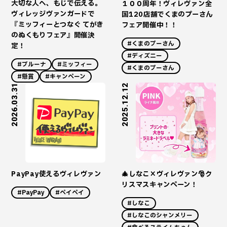
大切な人へ、もじで伝える。
１００周年！ヴィレヴァン全
ヴィレッジヴァンガードで
国120店舗でくまのプーさん
『ミッフィーとつなぐ てがき
フェア開催中！！
のぬくもりフェア』開催決
#くまのプーさん
定！
#ディズニー
#ブルーナ
#ミッフィー
#くまのプーさん
#懸賞
#キャンペーン
2026.03.31
2025.12.12
PayPay使えるヴィレヴァン
🎄しなこ×ヴィレヴァン🎅ク
リスマスキャンペーン！
#PayPay
#ペイペイ
#しなこ
#しなこのシャンメリー