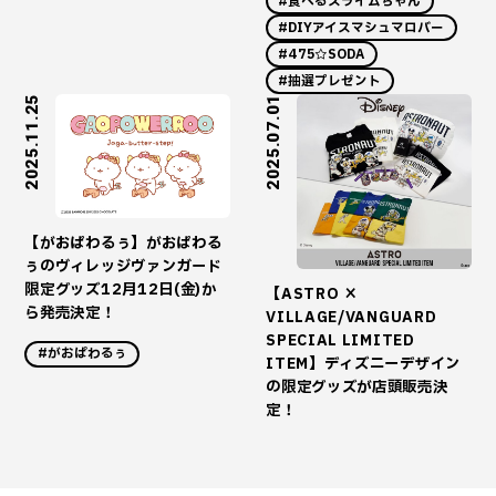
#食べるスライムちゃん
#DIYアイスマシュマロバー
#475☆SODA
#抽選プレゼント
2025.11.25
2025.07.01
【がおぱわるぅ】がおぱわる
ぅのヴィレッジヴァンガード
限定グッズ12月12日(金)か
【ASTRO ×
ら発売決定！
VILLAGE/VANGUARD
SPECIAL LIMITED
#がおぱわるぅ
ITEM】ディズニーデザイン
の限定グッズが店頭販売決
定！