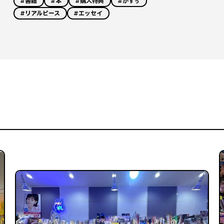
#書籍
#本
#購入特典
#かずぅ
#リアルピース
#エッセイ