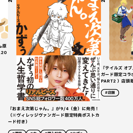
ん原
20
『テイルズ オ
ガード限定コラボ
PART2 ）店
#店舗
『おまえ次第じゃん。』が9/4（金）に発売！
（※ヴィレッジヴァンガード限定特典ポストカ
ード付き）