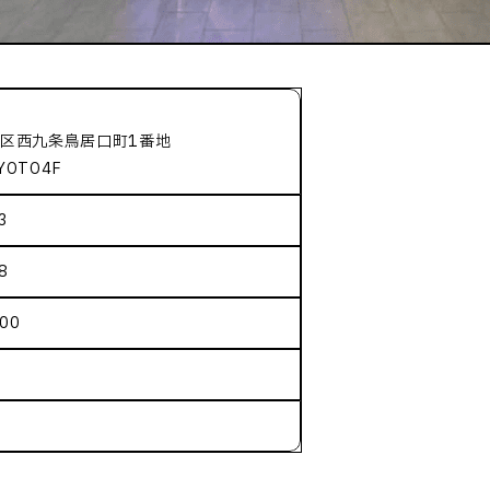
区西九条鳥居口町1番地
OTO4F
3
8
00