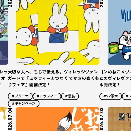
レッ
大切な人へ、もじで伝える。ヴィレッジヴァン
【ンめねこ×ヴ
！オ
ガードで『ミッフィーとつなぐ てがきのぬくも
このヴィレヴァ
！
りフェア』開催決定！
販売決定！
#ブルーナ
#ミッフィー
#懸賞
#VV限定
#
#キャンペーン
2026.07.04
2026.07.03