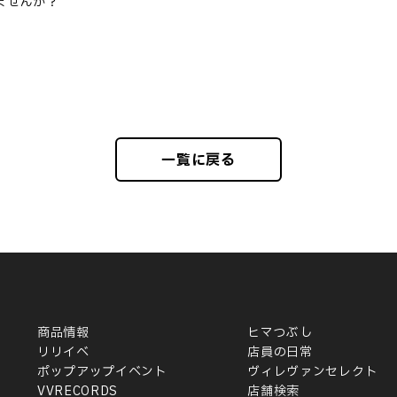
ませんか？
一覧に戻る
商品情報
ヒマつぶし
リリイベ
店員の日常
ポップアップイベント
ヴィレヴァンセレクト
VVRECORDS
店舗検索