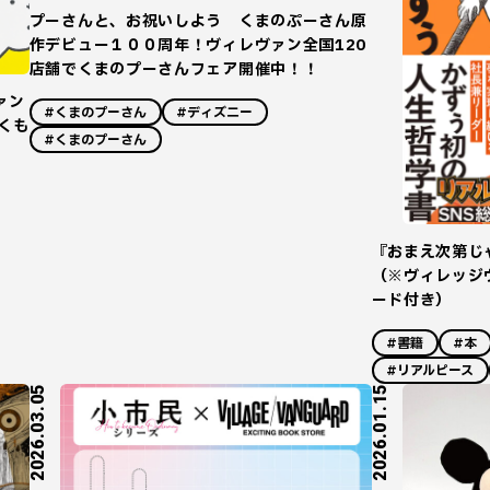
プーさんと、お祝いしよう くまのぷーさん原
作デビュー１００周年！ヴィレヴァン全国120
店舗でくまのプーさんフェア開催中！！
ァン
#くまのプーさん
#ディズニー
くも
#くまのプーさん
『おまえ次第じ
（※ヴィレッジ
ード付き）
#書籍
#本
#リアルピース
2026.03.05
2026.01.15