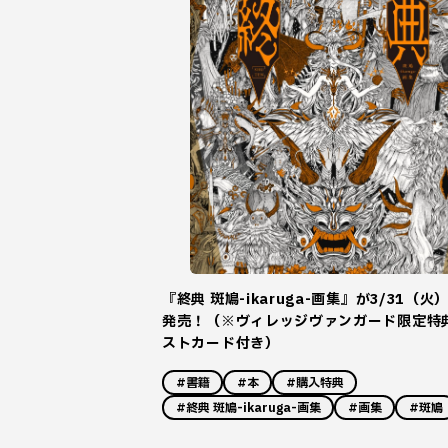
『終典 斑鳩-ikaruga-画集』が3/31（火
発売！（※ヴィレッジヴァンガード限定特
ストカード付き）
#書籍
#本
#購入特典
#終典 斑鳩-ikaruga-画集
#画集
#斑鳩