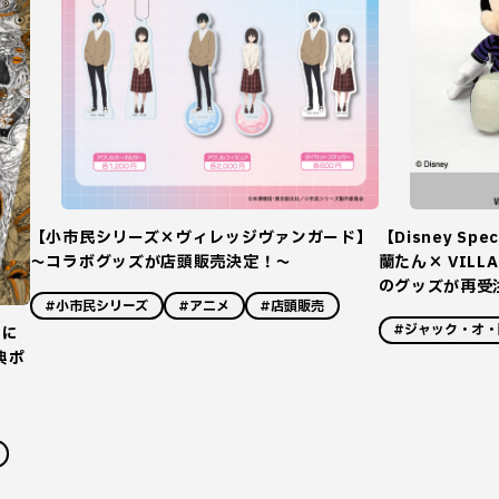
【Disney Sp
【小市民シリーズ×ヴィレッジヴァンガード】
蘭たん× VILL
～コラボグッズが店頭販売決定！～
のグッズが再受
#小市民シリーズ
#アニメ
#店頭販売
#ジャック・オ・
）に
典ポ