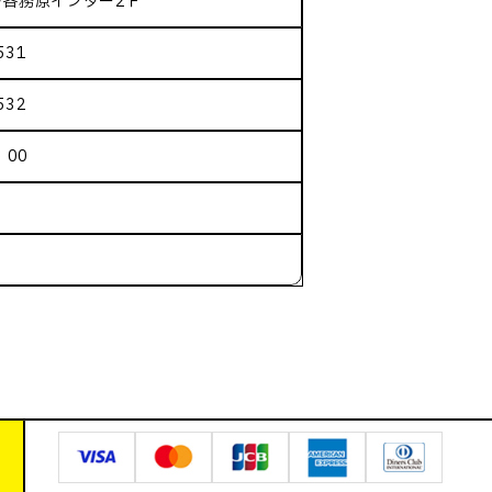
ル各務原インター2Ｆ
531
532
：00