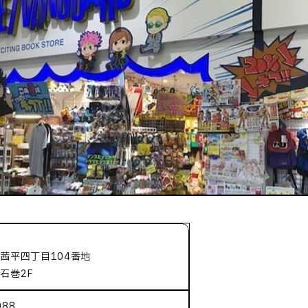
6
茜平四丁目104番地
石巻2F
088