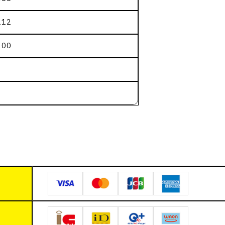
112
：00