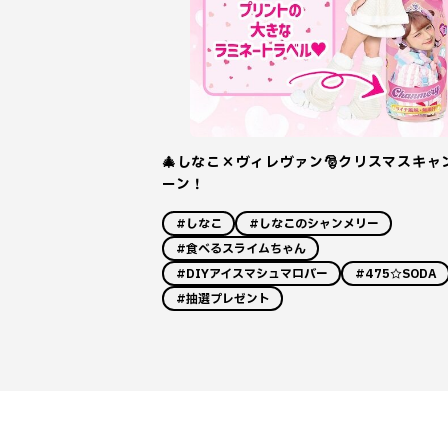
🎄しなこ×ヴィレヴァン🎅クリスマスキャ
ーン！
#しなこ
#しなこのシャンメリー
#食べるスライムちゃん
#DIYアイスマシュマロバー
#475☆SODA
#抽選プレゼント