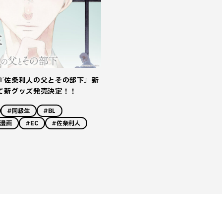
『佐条利人の父とその部下』新
て新グッズ発売決定！！
#同級生
#BL
#漫画
#EC
#佐条利人