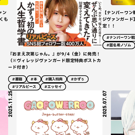
ァン
【ナンバーワン
くも
ジヴァンガード
定！！
#ナンバーワン
#匿名希ノゾム
『おまえ次第じゃん。』が9/4（金）に発売！
（※ヴィレッジヴァンガード限定特典ポストカ
ード付き）
#書籍
#本
#購入特典
#かずぅ
#リアルピース
#エッセイ
2025.11.25
2025.07.07