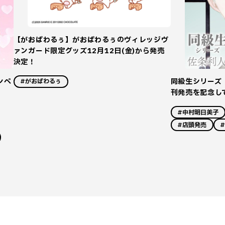
【がおぱわるぅ】がおぱわるぅのヴィレッジヴ
ァンガード限定グッズ12月12日(金)から発売
決定！
ンペ
同級生シリーズ
#がおぱわるぅ
刊発売を記念し
#中村明日美子
#店頭発売