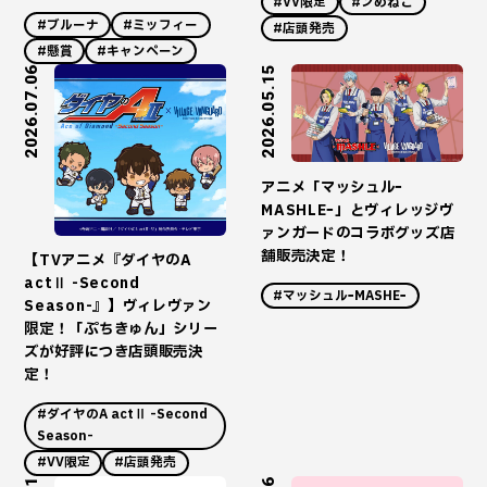
#VV限定
#ンめねこ
#ブルーナ
#ミッフィー
#店頭発売
#懸賞
#キャンペーン
2026.07.06
2026.05.15
アニメ「マッシュルｰ
MASHLEｰ」とヴィレッジヴ
ァンガードのコラボグッズ店
舗販売決定！
【TVアニメ『ダイヤのA
actⅡ -Second
#マッシュルｰMASHEｰ
Season-』】ヴィレヴァン
限定！「ぷちきゅん」シリー
ズが好評につき店頭販売決
定！
#ダイヤのA actⅡ -Second
Season-
#VV限定
#店頭発売