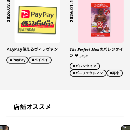
2026.03.31
2026.01.16
PayPay使えるヴィレヴァン
𝑻𝒉𝒆 𝑷𝒆𝒓𝒇𝒆𝒄𝒕 𝑴𝒂𝒏のバレンタイ
ン ❤︎ ⸝⋆⸝⋆
#PayPay
#ペイペイ
#バレンタイン
#パーフェクトマン
#再来
店舗オススメ