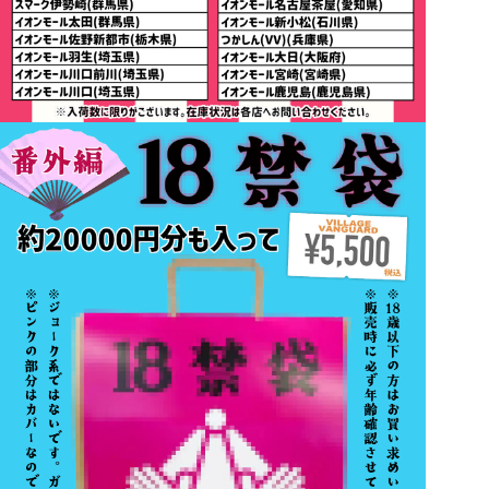
更新情報④ そのままお出かけ福袋
約11600円分入って¥3,850（税込）
取扱い店舗
ウィングベイ小樽（北海道）
イオンモール札幌平岡（北海道）
イオンモール秋田（秋田県）
イオンモール天童（山形県）
アピタ新潟西（新潟県）
イオンモール新発田（新潟県）
イオンモール新潟亀田インター（新潟県）
リバーサイド千秋（新潟県）
イオンモール高崎（群馬県）
スマーク伊勢崎（群馬県）
イオンモール太田（群馬県）