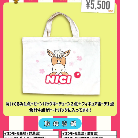
イオンモール天童（山形県）
イオンモール水戸内原（茨城県）
イオンモール土浦（茨城県）
ピオニウォーク東松山（埼玉県）
ルミネ川越（埼玉県）
イオンレイクタウンKaze（埼玉県）
トレッサ横浜（神奈川県）
横浜ワールドボーターズ（神奈川県）
イオンモール日の出（東京都）
イオンモール新潟亀田インター（新潟県）
ファボーレ（富山県）
イオンモール高岡（富山県）
イオンモール須坂（長野県）
イオンモール各務原（岐阜県）
ららぽーと磐田（静岡県）
イオン錦（愛知県）
名古屋パルコ（愛知県）
mozoワンダーシティー（愛知県）
イオンモール津南（三重県）