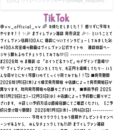
【公式】ヴィレッジヴァンガード(@village_vanguard)がシェアした投稿
@vv_official_vv
🌈 お待たせしました！！ 懲りずに今年も
やります！！ ✨🎉
#ヴィレヴァン福袋
発売決定 🎉✨ ということで
ヴィレヴァン店員100人に 福袋についてインタビューしてみました🎤
※100人完全版の動画はヴィレヴァン公式サイトの 福袋特設ペー
ジから観れるのでチェックしてみてね🫶🏻 --------------------
#2026年
の
#福袋
は 「ホイッピ＆ラッピ」のデザインで登場🩵
💜 ヴィレヴァンのエプロンをしてたり、お正月を満喫してたり… いろ
んな姿がとにかく可愛いのでじっくり見てみてね！！🥰 ■発売期間
2026年1月1日(木)より順次発売開始 ※店舗によって発売開始日が
異なります。年内発売開始の店舗もございます。 ■事前予約 2025
年11月29日(土)～12月31日(水) ※店舗によって予約数に限りがご
ざいます。 ※詳しい予約方法は直接店舗にてご確認ください。 【ご予
約分受け取り期間】 2026年1月1日(木)～1月4日(日) ----------
--------------- 今年もワクワクしちゃう懸賞やプレゼントキャンペ
ーンがあるから、 みんなチェックしてね‼️🎁
#ヴィレヴァン福袋