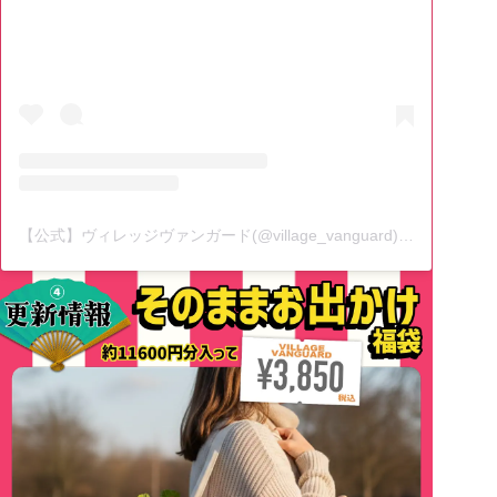
【公式】ヴィレッジヴァンガード(@village_vanguard)がシェアした投稿