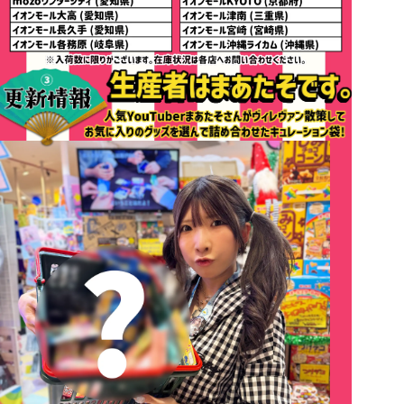
イオンモール和歌山（和歌山県）
つかしん（VV）（兵庫県）
イオンモール姫路リバーシティ（兵庫県）
更新情報② NICIハッピーバッグ
ゆめタウン出雲（島根県）
約8100~8600円分入って¥5,500（税込）
イオンモール広島府中（広島県）
ぬいぐるみ1点＋ビーンバッグキーチェーン2点＋フィギュアポーチ1点 合計4点
イオンモール新居浜（愛媛県）
取扱店舗
イオンモール高知（高知県）
イオンモール高崎（群馬県）
ゆめタウン佐賀（佐賀県）
mozoワンダーシティー（愛知県）
パークプレイス大分（大分県）
イオンモール大高（愛知県）
福岡パルコ（福岡県）
イオンモール長久手（愛知県）
※カゴがなくなり次第終了となります。
イオンモール各務原（岐阜県）
イオンモール草津（滋賀県）
イオンモールKYOTO（京都府）
イオンモール津南（三重県）
イオンモール宮﨑（宮崎県）
イオンモール沖縄ライカム（沖縄県）
※入荷数に限りがございます。在庫状況は各店へお問い合わせください。