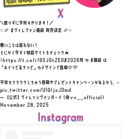
取扱い店舗
本店（愛知県）
下北沢（東京都）
＼懲りずに今年もやります！／
高円寺（東京都）
✨🎉
#ヴィレヴァン福袋
発売決定 🎉✨
渋谷本店（東京都）
※上記4店舗以外ではお買い求めいただけません。
悪いことは言わない！
とにかく今すぐ特設サイトをチェック🔥
⇩
https://t.co/r19SJGtZE0
#2026年
の
#福袋
は
「ホイッピ＆ラッピ」のデザインで登場🩵💜
今年もワクワクしちゃう懸賞やプレゼントキャンペーンがあるから、…
pic.twitter.com/U1QIjoJDmd
— 【公式】ヴィレッジヴァンガード (@vv__official)
November 28, 2025