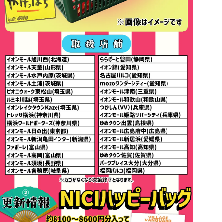
更新情報① カゴごと持ってけ！福袋
約4000円分入って¥2,200（税込）
イオンモール旭川西（北海道）