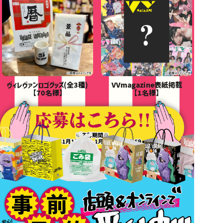
ヴィレヴァンロゴグッズ(全3種)
VVmagazine表紙掲載
【70名様】
【1名様】