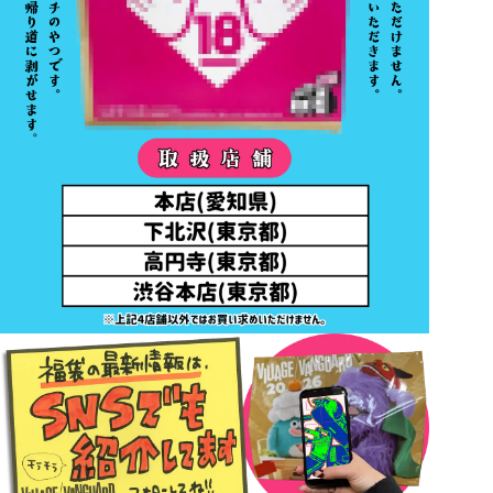
イオンモール佐野新都市（栃木県）
イオンモール羽生（埼玉県）
イオンモール川口（埼玉県）
PLUSイオンレイクタウンmori（埼玉県）
イオンレイクタウンKaze（埼玉県）
ピオニウォーク東松山（埼玉県）
ルミネ川越（埼玉県）
イオンモール幕張新都心（千葉県）
イオンモール日の出（東京都）
イオンモール交付昭和（山梨県）
イオンモール佐久平（長野県）
イオンモール名古屋茶屋（愛知県）
イオンモール新小松（石川県）
番外編 18禁福袋
つかしん（VV）（兵庫県）
約20000円も入って¥5,500（税込）
イオンモール大日（大阪府）
※18歳以下の方はお買い求めいただけません。
イオンモール宮﨑（宮崎県）
※販売時に必ず年齢確認させていただきます。
イオンモール鹿児島（鹿児島県）
※ジョーク系ではないです。ガチのやつです。
※入荷数に限りがございます。在庫状況は各店へお問い合わせください。
※ピンクの部分はカバーなので帰り道に剝がせます。