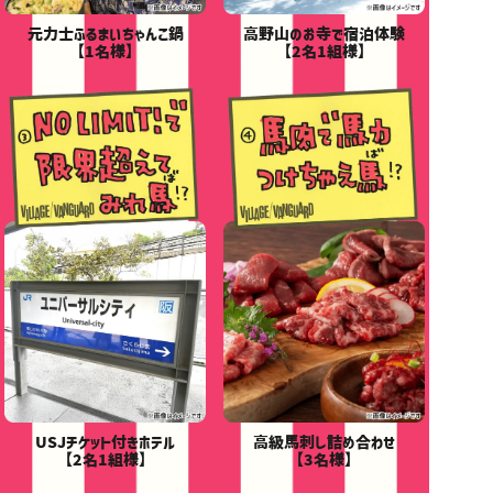
元力士ふるまいちゃんこ鍋
高野山のお寺で宿泊体験
【1名様】
【2名1組様】
USJチケット付きホテル
高級馬刺し詰め合わせ
【2名1組様】
【3名様】